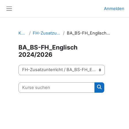
Zum Hauptinhalt
Anmelden
Website-Übersicht
Kurse
FH-Zusatzunterricht
BA_BS-FH_Englisch 2024/2026
BA_BS-FH_Englisch
2024/2026
Kursbereiche
Kurse suchen
Kurse suchen